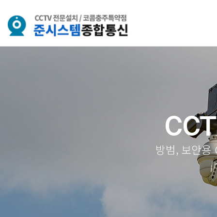
CCT
방범, 보안용