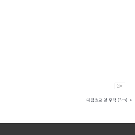
인쇄
대림초교 옆 주택 (2ch)
»