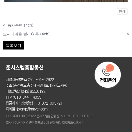
인쇄
«
농가주택 (4ch)
모시래마을 빌라G 동 (4ch)
»
목록보기
준시스템종합통신
사업자등록번호 : 265-01-02922
주소 : 충청북도 충주시 국원대로 139 (교현동)
대표번호 : (043) 855.0192
H.P : 010-3441-4053
입금계좌 : 신한은행 110-372-093721
이메일 : joontp@naver.com
COPYRIGHT(C) 2022 준시스템종합통신 ALL RIGHTS RESERVED.
DESIGNED BY 반응형홈페이지 전문제작 아이웹플디자인