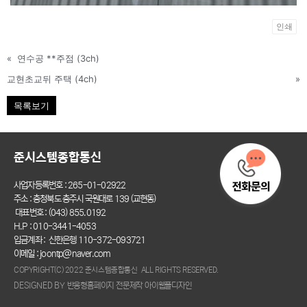
인쇄
«
연수공 **주점 (3ch)
교현초교뒤 주택 (4ch)
»
목록보기
준시스템종합통신
사업자등록번호 : 265-01-02922
주소 : 충청북도 충주시 국원대로 139 (교현동)
대표번호 : (043) 855.0192
H.P : 010-3441-4053
입금계좌 : 신한은행 110-372-093721
이메일 : joontp@naver.com
COPYRIGHT(C) 2022 준시스템종합통신 ALL RIGHTS RESERVED.
DESIGNED BY 반응형홈페이지 전문제작 아이웹플디자인